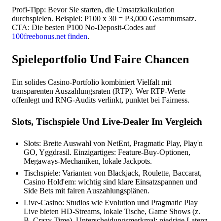
Profi-Tipp: Bevor Sie starten, die Umsatzkalkulation
durchspielen. Beispiel: ₱100 x 30 = ₱3,000 Gesamtumsatz.
CTA: Die besten ₱100 No-Deposit-Codes auf
100freebonus.net finden
.
Spieleportfolio Und Faire Chancen
Ein solides Casino-Portfolio kombiniert Vielfalt mit
transparenten Auszahlungsraten (RTP). Wer RTP-Werte
offenlegt und RNG-Audits verlinkt, punktet bei Fairness.
Slots, Tischspiele Und Live-Dealer Im Vergleich
Slots: Breite Auswahl von NetEnt, Pragmatic Play, Play'n
GO, Yggdrasil. Einzigartiges: Feature-Buy-Optionen,
Megaways-Mechaniken, lokale Jackpots.
Tischspiele: Varianten von Blackjack, Roulette, Baccarat,
Casino Hold'em: wichtig sind klare Einsatzspannen und
Side Bets mit fairen Auszahlungsplänen.
Live-Casino: Studios wie Evolution und Pragmatic Play
Live bieten HD-Streams, lokale Tische, Game Shows (z.
B. Crazy Time). Unterscheidungsmerkmal: niedrige Latenz