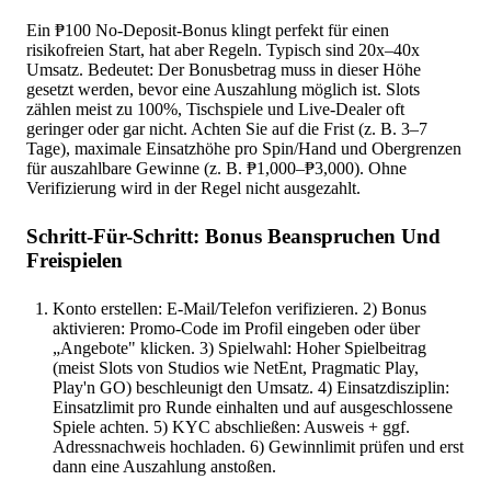
Ein ₱100 No-Deposit-Bonus klingt perfekt für einen
risikofreien Start, hat aber Regeln. Typisch sind 20x–40x
Umsatz. Bedeutet: Der Bonusbetrag muss in dieser Höhe
gesetzt werden, bevor eine Auszahlung möglich ist. Slots
zählen meist zu 100%, Tischspiele und Live-Dealer oft
geringer oder gar nicht. Achten Sie auf die Frist (z. B. 3–7
Tage), maximale Einsatzhöhe pro Spin/Hand und Obergrenzen
für auszahlbare Gewinne (z. B. ₱1,000–₱3,000). Ohne
Verifizierung wird in der Regel nicht ausgezahlt.
Schritt-Für-Schritt: Bonus Beanspruchen Und
Freispielen
Konto erstellen: E-Mail/Telefon verifizieren. 2) Bonus
aktivieren: Promo-Code im Profil eingeben oder über
„Angebote" klicken. 3) Spielwahl: Hoher Spielbeitrag
(meist Slots von Studios wie NetEnt, Pragmatic Play,
Play'n GO) beschleunigt den Umsatz. 4) Einsatzdisziplin:
Einsatzlimit pro Runde einhalten und auf ausgeschlossene
Spiele achten. 5) KYC abschließen: Ausweis + ggf.
Adressnachweis hochladen. 6) Gewinnlimit prüfen und erst
dann eine Auszahlung anstoßen.