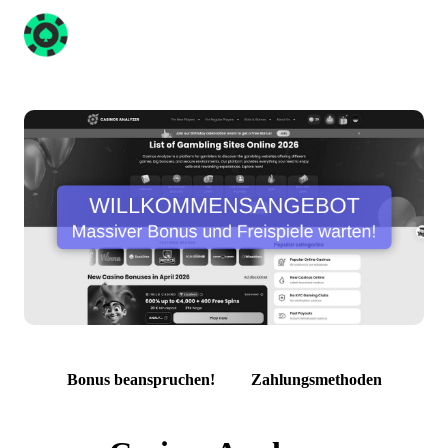
Bonus beanspruchen!
Zahlungsmethoden