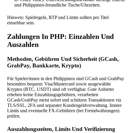
und Philippinen-freundliche Tische/Uhrzeiten.
Hinweis: Spielregeln, RTP und Limits sollten pro Titel
einsehbar sein.
Zahlungen In PHP: Einzahlen Und
Auszahlen
Methoden, Gebühren Und Sicherheit (GCash,
GrabPay, Bankkarte, Krypto)
Für Spieler/innen in den Philippinen sind GCash und GrabPay
besonders bequem: Visa/Mastercard sowie ausgewählte
Kryptos (BTC, USDT) sind oft verfügbar. Gute Anbieter
erheben keine Einzahlungsgebühren, verarbeiten
GCash/GrabPay meist sofort und schützen Transaktionen via
TLS/SSL, 2FA und separater Kundengeldverwaltung. Immer
Limits und eventuelle FX-Gebühren (bei Fremdwährungen)
prüfen.
Auszahlungszeiten, Limits Und Verifizierung