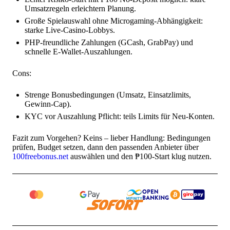
Umsatzregeln erleichtern Planung.
Große Spielauswahl ohne Microgaming-Abhängigkeit:
starke Live-Casino-Lobbys.
PHP-freundliche Zahlungen (GCash, GrabPay) und
schnelle E-Wallet-Auszahlungen.
Cons:
Strenge Bonusbedingungen (Umsatz, Einsatzlimits,
Gewinn-Cap).
KYC vor Auszahlung Pflicht: teils Limits für Neu-Konten.
Fazit zum Vorgehen? Keins – lieber Handlung: Bedingungen
prüfen, Budget setzen, dann den passenden Anbieter über
100freebonus.net
auswählen und den ₱100-Start klug nutzen.